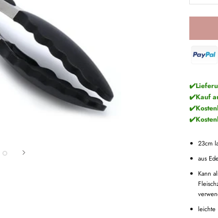
✔️Liefer
✔️Kauf a
✔️Kosten
✔️Kosten
23cm l
aus Ede
Kann al
Fleisc
verwen
leichte