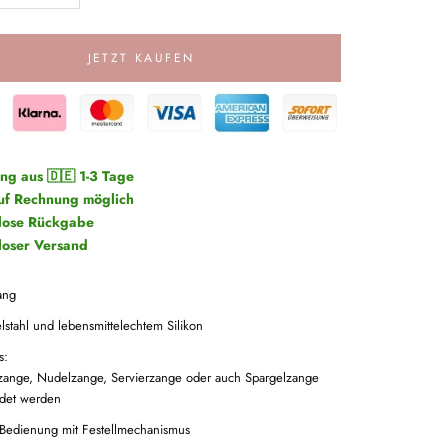
JETZT KAUFEN
ung aus 🇩🇪 1-3 Tage
uf Rechnung möglich
lose Rückgabe
loser Versand
ang
lstahl und lebensmittelechtem Silikon
s:
hzange, Nudelzange, Servierzange oder auch Spargelzange
det werden
 Bedienung mit Festellmechanismus